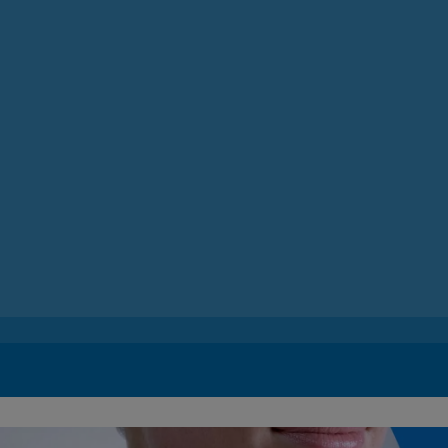
містяться в шкірі
і вони становлять 50% шкірного
бар'єру, заповнюючи проміжки між
клітинами шкіри та допомагаючи їй
ефективно захищати вашу шкіру.