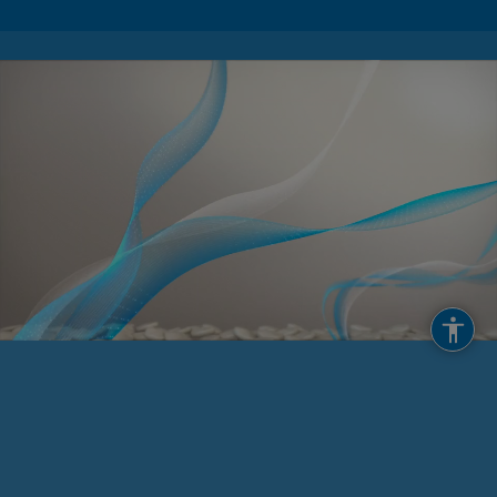
ЧОМУ КЕРАМІДИ ВАЖЛИВІ
Кераміди природним чином