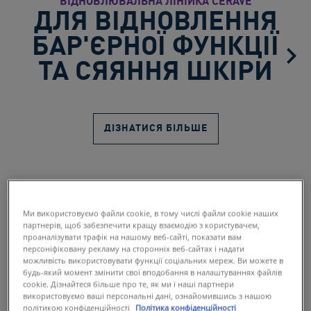
ВІДНОВЛЮВАЛЬНА ЛІНІЙКА CERAVE
ДЛЯ ВІДНОВЛЕННЯ
БАР'ЄРНОЇ ФУНКЦІЇ
ТА СЯЯННЯ ШКІРИ
ДІЗНАТИСЯ БІЛЬШЕ
Ми використовуємо файли cookie, в тому числі файли cookie наших
партнерів, щоб забезпечити кращу взаємодію з користувачем,
проаналізувати трафік на нашому веб-сайті, показати вам
персоніфіковану рекламу на сторонніх веб-сайтах і надати
Переглянути товари за категоріями
можливість використовувати функції соціальних мереж. Ви можете в
будь-який момент змінити свої вподобання в налаштуваннях файлів
cookie. Дізнайтеся більше про те, як ми і наші партнери
використовуємо ваші персональні дані, ознайомившись з нашою
політикою конфіденційності
Політика конфіденційності