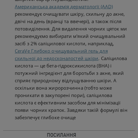
Американська академія дерматології (AAD)
рекомендує очищувати шкіру, схильну до акне,
двічі на день (вранці та ввечері), а також після
потовиділення. Для видалення чорних цяток ми
рекомендуємо вибирати м'який очищувальний
засіб з 2% саліцилової кислоти, наприклад,
CeraVe Глибоко очищувальний гель для
схильної до недосконалостей шкіри
. Саліцилова
кислота — це бета-гідроксикислота (BHA) і
потужний інгредієнт для боротьби з акне, який
сприяє природному відлущуванню шкіри. А
оскільки вона жиророзчинна (тобто може
проникати в закупорені пори), саліцилова
кислота є ефективним засобом для мінімізації
появи чорних крапок. Завдяки такій формулі він
забезпечує глибоке очище
ПОСИЛАННЯ