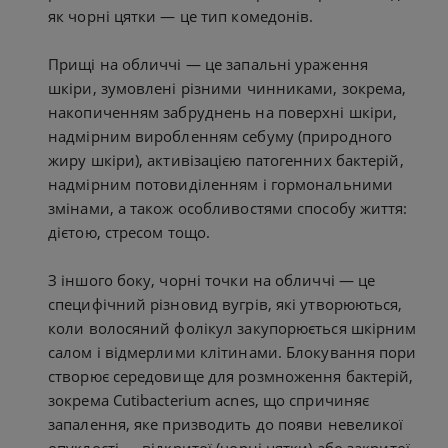
як чорні цятки — це тип комедонів.
Прищі на обличчі — це запальні ураження
шкіри, зумовлені різними чинниками, зокрема,
накопиченням забруднень на поверхні шкіри,
надмірним виробленням себуму (природного
жиру шкіри), активізацією патогенних бактерій,
надмірним потовиділенням і гормональними
змінами, а також особливостями способу життя:
дієтою, стресом тощо.
З іншого боку, чорні точки на обличчі — це
специфічний різновид вугрів, які утворюються,
коли волосяний фолікул закупорюється шкірним
салом і відмерлими клітинами. Блокування пори
створює середовище для розмноження бактерій,
зокрема Cutibacterium acnes, що спричиняє
запалення, яке призводить до появи невеликої