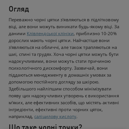
Огляд
Переважно чорні цятки з'являються в підлітковому
віці, але вони можуть виникати будь-якому віці. За
даними
Клівлендської клініки
, приблизно 10-20%
дорослих мають чорні цятки. Найчастіше вони
з'являються на обличчі, але також трапляються на
шиї, спині та грудях. Хоча чорні цятки можуть бути
надокучливими, вони можуть стати причиною
психологічного дискомфорту. Зазвичай, вони
піддаються менеджменту в домашніх умовах за
допомогою постійного догляду за шкірою.
Здебільшого найліпшим способом мінімізувати
появу цих надокучливих утворень є використання
м'яких, але ефективних засобів, що містять активні
інгредієнти, ефективні проти чорних цяток,
наприклад,
саліцилову кислоту
.
Що таке чорні точки?