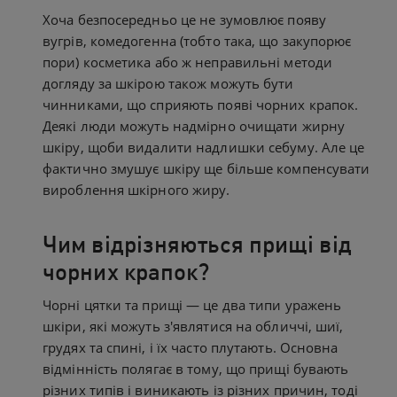
Хоча безпосередньо це не зумовлює появу
вугрів, комедогенна (тобто така, що закупорює
пори) косметика або ж неправильні методи
догляду за шкірою також можуть бути
чинниками, що сприяють появі чорних крапок.
Деякі люди можуть надмірно очищати жирну
шкіру, щоби видалити надлишки себуму. Але це
фактично змушує шкіру ще більше компенсувати
вироблення шкірного жиру.
Чим відрізняються прищі від
чорних крапок?
Чорні цятки та прищі — це два типи уражень
шкіри, які можуть з'являтися на обличчі, шиї,
грудях та спині, і їх часто плутають. Основна
відмінність полягає в тому, що прищі бувають
різних типів і виникають із різних причин, тоді