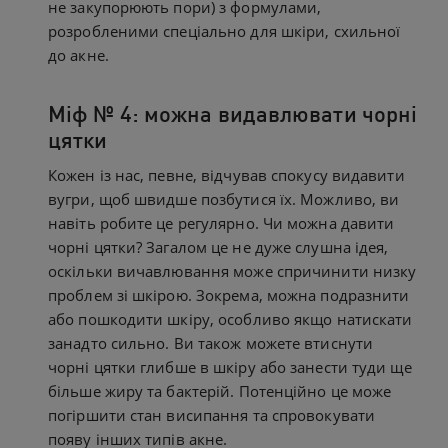
не закупорюють пори) з формулами,
розробленими спеціально для шкіри, схильної
до акне.
Міф № 4: можна видавлювати чорні
цятки
Кожен із нас, певне, відчував спокусу видавити
вугри, щоб швидше позбутися їх. Можливо, ви
навіть робите це регулярно. Чи можна давити
чорні цятки? Загалом це не дуже слушна ідея,
оскільки вичавлювання може спричинити низку
проблем зі шкірою. Зокрема, можна подразнити
або пошкодити шкіру, особливо якщо натискати
занадто сильно. Ви також можете втиснути
чорні цятки глибше в шкіру або занести туди ще
більше жиру та бактерій. Потенційно це може
погіршити стан висипання та спровокувати
появу інших типів акне.