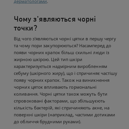
дерматологами
.
Чому з'являються чорні
точки?
Від чого з'являються чорні цятки в першу чергу
та чому пори закупорюються? Насамперед до
появи чорних крапок більш схильні люди із
жирною шкірою. Цей тип шкіри
характеризується надмірним виробленням
себуму (шкірного жиру), що і спричиняє частішу
появу чорних крапок. Також на виникнення
чорних цяток впливають гормональні
коливання. Чорні цятки також можуть бути
спровоковані факторами, що збільшуєють
кількість бактерій, які спричиняють акне, на
поверхні шкіри (наприклад, частими дотиками
до обличчя брудними руками).