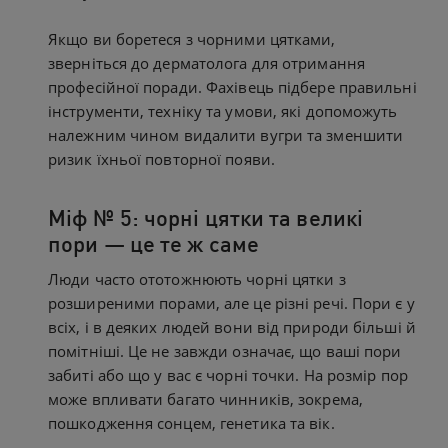
Якщо ви боретеся з чорними цятками,
зверніться до дерматолога для отримання
професійної поради. Фахівець підбере правильні
інструменти, техніку та умови, які допоможуть
належним чином видалити вугри та зменшити
ризик їхньої повторної появи.
Міф № 5: чорні цятки та великі
пори — це те ж саме
Люди часто ототожнюють чорні цятки з
розширеними порами, але це різні речі. Пори є у
всіх, і в деяких людей вони від природи більші й
помітніші. Це не завжди означає, що ваші пори
забиті або що у вас є чорні точки. На розмір пор
може впливати багато чинників, зокрема,
пошкодження сонцем, генетика та вік.