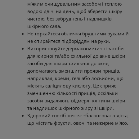
м'яким очищувальним засобом і теплою
водою двічі на день, щоб зберегти шкіру
чистою, без забруднень і надлишків
шкірного сала.
Не торкайтеся обличчя брудними руками й
не спирайтеся підборіддям на руки.
Використовуйте дермакосметичні засоби
для жирної та/або схильної до акне шкіри:
засоби для шкіри схильної до акне,
допомагають зменшити прояви прищів,
наприклад, креми, гелі або лосьйони, що
містять саліцилову кислоту. Це сприяє
зменшенню кількості прищів, оскільки
засоби видаляють відмерлі клітини шкіри
та надлишок шкірного жиру зі шкіри.
Здоровий спосіб життя: збалансована дієта,
що містить фрукти, овочі та нежирне м'ясо.