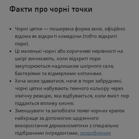
Факти про чорні точки
Чорні цятки — поширена форма акне, офіційно
відома як відкриті комедони (тобто відкриті
пори).
Ці маленькі чорні або коричневі нерівності на
шкірі виникають, коли відкриті пори
закупорюються надлишком шкірного сала,
бактеріями та відмерлими клітинами.
Хоча може здаватися, наче в пори забруднені,
чорні цятки набувають темного кольору через
хімічну реакцію, яка відбувається, коли вміст пор
піддається впливу кисню.
Зменшувати та запобігати появі чорних крапок
найкраще за допомогою щоденного
використання дермокосметики з спеціально
підібраними інгредієнтами,
розроблених