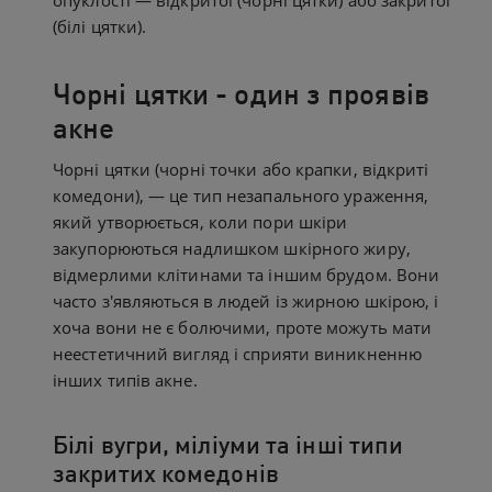
опуклості — відкритої (чорні цятки) або закритої
(білі цятки).
Чорні цятки - один з проявів
акне
Чорні цятки (чорні точки або крапки, відкриті
комедони), — це тип незапального ураження,
який утворюється, коли пори шкіри
закупорюються надлишком шкірного жиру,
відмерлими клітинами та іншим брудом. Вони
часто з'являються в людей із жирною шкірою, і
хоча вони не є болючими, проте можуть мати
неестетичний вигляд і сприяти виникненню
інших типів акне.
Білі вугри, міліуми та інші типи
закритих комедонів