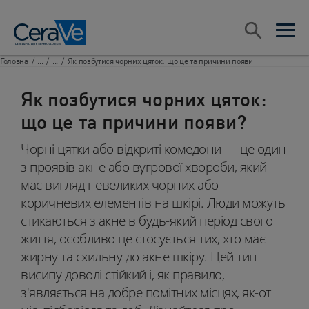
Main Navigation
ПОШУК​
open sea
open 
Головна
/
...
/
...
/
Як позбутися чорних цяток: що це та причини появи
Як позбутися чорних цяток:
що це та причини появи?
Чорні цятки або відкриті комедони — це один
з проявів акне або вугрової хвороби, який
має вигляд невеликих чорних або
коричневих елементів на шкірі. Люди можуть
стикаються з акне в будь-який період свого
життя, особливо це стосується тих, хто має
жирну та схильну до акне шкіру. Цей тип
висипу доволі стійкий і, як правило,
з'являється на добре помітних місцях, як-от