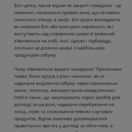
Білі цятки, також відомі як закриті комедони - це
невеликі, незапальні прояви акне, що не мають
помітного отвору в шкірі. Білі вугри виглядають
як невеликі білі або жовтуваті нерівності, які
виступають над поверхнею шкіри й зазвичай
з'являються на лобі, носі, щоках і підборідді,
оскільки це ділянки шкіри з найбільшою
продукцією себуму.
Чому з'являються закриті комедони? Причинами
появи білих вугрів є різні чинники, як-от
надмірне виділення себуму через гормональні
зміни, генетику, використання комедогенних
(тобто таких, що закупорюють пори) засобів для
догляду за шкірою, надмірне перебування на
сонці, стрес та споживання певних харчових
продуктів. Відтак важливо дотримуватися
правильних звичок у догляді за обличчям, а