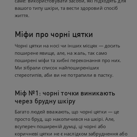
саме: використовувати засоби, які підходять для
вашого типу шкіри, та вести здоровий спосіб
життя.
Міфи про чорні цятки
Чорні цятки на носі чи інших місцях — досить
поширене явище, але, на жаль, так само
поширені міфи та хибні переконання про них.
Ми зібрали список найпоширеніших
стереотипів, аби ви не потрапили в пастку.
Міф №1: чорні точки виникають
через брудну шкіру
Багато людей вважають, що чорні цятки — це
просто бруд, що накопичився на шкірі. Але,
всупереч поширеній думці, ці чорні або
коричневі цятки не є наслідком забруднення або