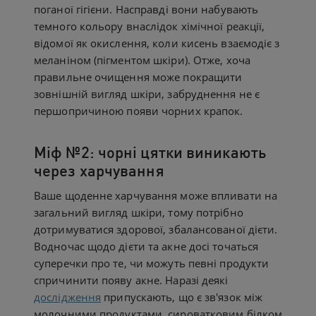
поганої гігієни. Насправді вони набувають
темного кольору внаслідок хімічної реакції,
відомої як окислення, коли кисень взаємодіє з
меланіном (пігментом шкіри). Отже, хоча
правильне очищення може покращити
зовнішній вигляд шкіри, забруднення не є
першопричиною появи чорних крапок.
Міф №2: чорні цятки виникають
через харчування
Ваше щоденне харчування може впливати на
загальний вигляд шкіри, тому потрібно
дотримуватися здорової, збалансованої дієти.
Водночас щодо дієти та акне досі точаться
суперечки про те, чи можуть певні продукти
спричинити появу акне. Наразі деякі
дослідження
припускають, що є зв'язок між
молочними продуктами, сироватковим білком