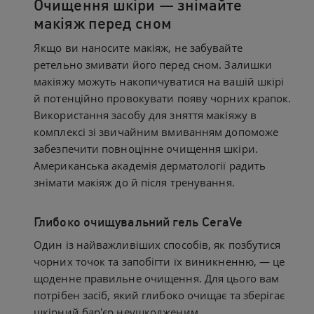
Очищення шкіри — знімайте
макіяж перед сном
Якщо ви наносите макіяж, не забувайте
ретельно змивати його перед сном. Залишки
макіяжу можуть накопичуватися на вашій шкірі
й потенційно провокувати появу чорних крапок.
Використання засобу для зняття макіяжу в
комплексі зі звичайним вмиванням допоможе
забезпечити повноцінне очищення шкіри.
Американська академія дерматології радить
знімати макіяж до й після тренування.
Глибоко очищувальний гель CeraVe
Один із найважливіших способів, як позбутися
чорних точок та запобігти їх виникненню, — це
щоденне правильне очищення. Для цього вам
потрібен засіб, який глибоко очищає та зберігає
шкірний бар'єр неушкодженим.