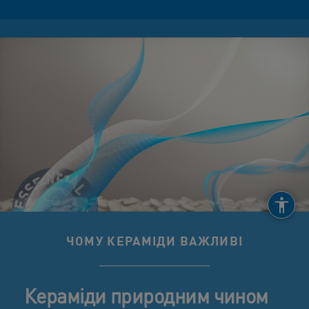
ЧОМУ КЕРАМІДИ ВАЖЛИВІ
Кераміди природним чином