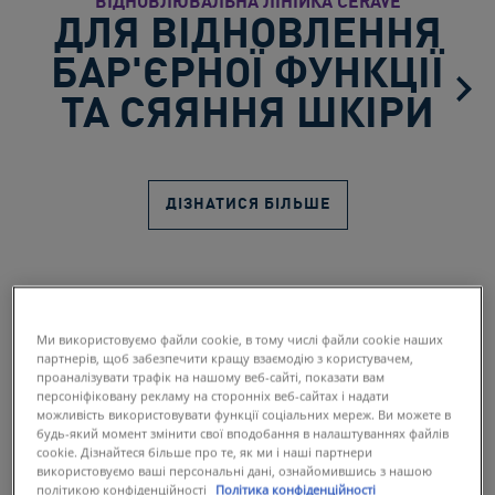
ВІДНОВЛЮВАЛЬНА ЛІНІЙКА CERAVE
ДЛЯ ВІДНОВЛЕННЯ
БАР'ЄРНОЇ ФУНКЦІЇ
ТА СЯЯННЯ ШКІРИ
ДІЗНАТИСЯ БІЛЬШЕ
Ми використовуємо файли cookie, в тому числі файли cookie наших
партнерів, щоб забезпечити кращу взаємодію з користувачем,
проаналізувати трафік на нашому веб-сайті, показати вам
персоніфіковану рекламу на сторонніх веб-сайтах і надати
Переглянути товари за категоріями
можливість використовувати функції соціальних мереж. Ви можете в
будь-який момент змінити свої вподобання в налаштуваннях файлів
cookie. Дізнайтеся більше про те, як ми і наші партнери
використовуємо ваші персональні дані, ознайомившись з нашою
політикою конфіденційності
Політика конфіденційності