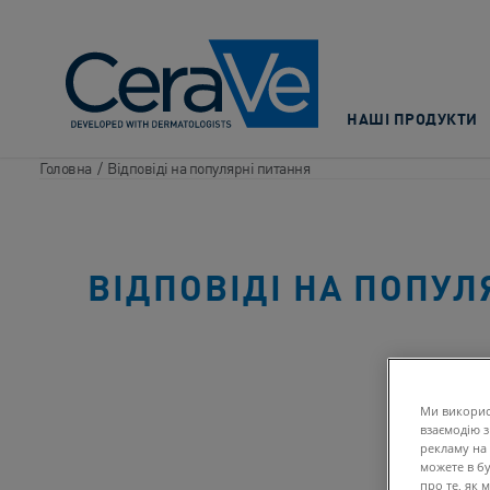
Main Navigation
НАШІ ПРОДУКТИ
Головна
/
Відповіді на популярні питання
ВІДПОВІДІ НА ПОПУЛ
Ми викорис
взаємодію з
рекламу на 
можете в бу
про те, як