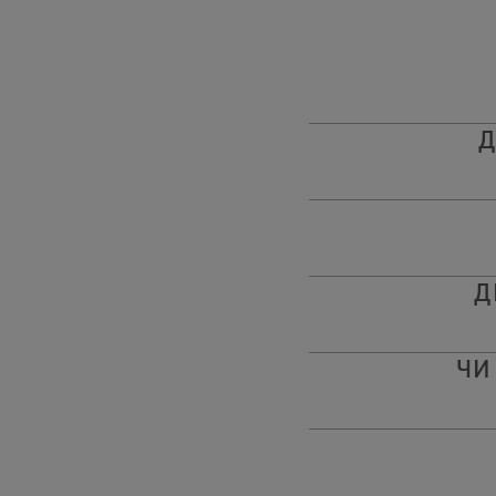
Д
Д
ЧИ