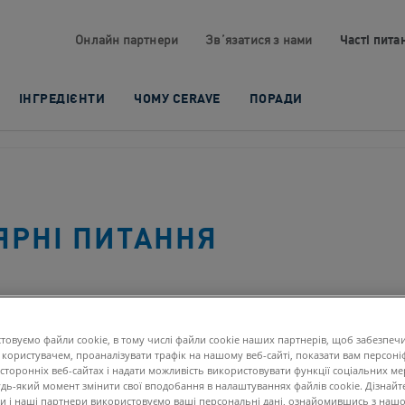
Часті питан
Онлайн партнери​
Зв’язатися з нами​
ІНГРЕДІЄНТИ
ЧОМУ CERAVE
ПОРАДИ
ЯРНІ ПИТАННЯ
Асортимент CeraVe
товуємо файли cookie, в тому числі файли cookie наших партнерів, щоб забезпеч
 користувачем, проаналізувати трафік на нашому веб-сайті, показати вам персоні
сторонніх веб-сайтах і надати можливість використовувати функції соціальних ме
дь-який момент змінити свої вподобання в налаштуваннях файлів cookie. Дізнайт
 ми і наші партнери використовуємо ваші персональні дані, ознайомившись з наш