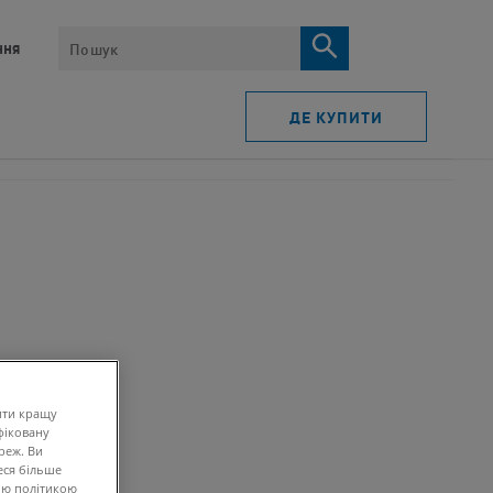
ПОШУК​
ня​
ДЕ КУПИТИ
ити кращу
фіковану
реж. Ви
еся більше
ою політикою