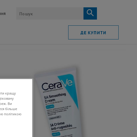
ПОШУК​
ня​
ДЕ КУПИТИ
ити кращу
фіковану
реж. Ви
еся більше
ою політикою