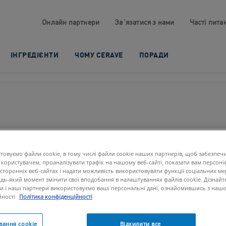
Онлайн партнери​
Зв’язатися з нами​
Часті питан
ІНГРЕДІЄНТИ
ЧОМУ CERAVE
ПОРАДИ
И ДЛЯ
товуємо файли cookie, в тому числі файли cookie наших партнерів, щоб забезпеч
 користувачем, проаналізувати трафік на нашому веб-сайті, показати вам персоні
ДУ
сторонніх веб-сайтах і надати можливість використовувати функції соціальних ме
дь-який момент змінити свої вподобання в налаштуваннях файлів cookie. Дізнайт
 ми і наші партнери використовуємо ваші персональні дані, ознайомившись з наш
йності
Політика конфіденційності
ОЮ НА
вання cookie
Відхилити все