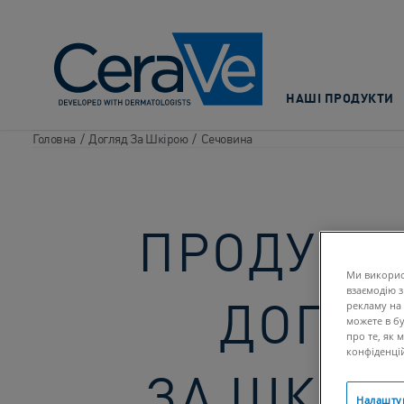
Main Navigation
НАШІ ПРОДУКТИ
Головна
/
Догляд За Шкірою
/
Сечовина​
ПРОДУКТ
Ми викорис
взаємодію з
ДОГЛЯ
рекламу на 
можете в бу
про те, як
конфіденці
ЗА ШКІР
Налашту