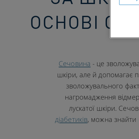
ОСНОВІ СЕ
Сечовина
- це зволожув
шкіри, але й допомагає 
зволожувального факт
нагромадження відмерл
лускатої шкіри. Сечов
діабетиків
, можна знайти