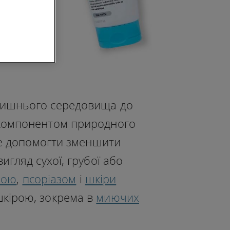
колишнього середовища до
є компонентом природного
же допомогти зменшити
гляд сухої, грубої або
рою
,
псоріазом
і
шкіри
шкірою, зокрема в
миючих