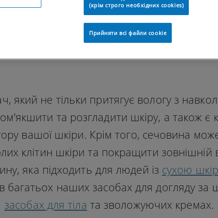
(крім строго необхідних cookies)
ЧОВИНИ​
Прийняти всі файли сookie
ач, який не тільки притягує вологу з нав
пом'якшити та розгладити шкіру, а також 
ору вашої шкіри. Крім того, сечовина мо
их клітин шкіри та покращити зовнішній ви
ину, яка підходить для людей із
сухою шкі
 в багатьох наших засобах для догляду за 
засобах для тіла
та зволожуючих кремах.