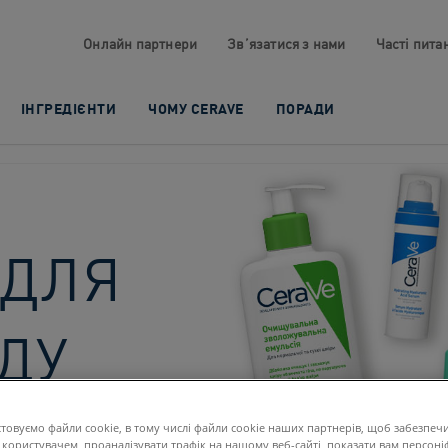
Онлайн партнери​
Зв’язатися з нами​
Часті питан
ІНГРЕДІЄНТИ
ЧОМУ CERAVE
ПОРАДИ
 ДЛЯ
ДУ
ЛЬНОЮ
товуємо файли cookie, в тому числі файли cookie наших партнерів, щоб забезпеч
 користувачем, проаналізувати трафік на нашому веб-сайті, показати вам персоні