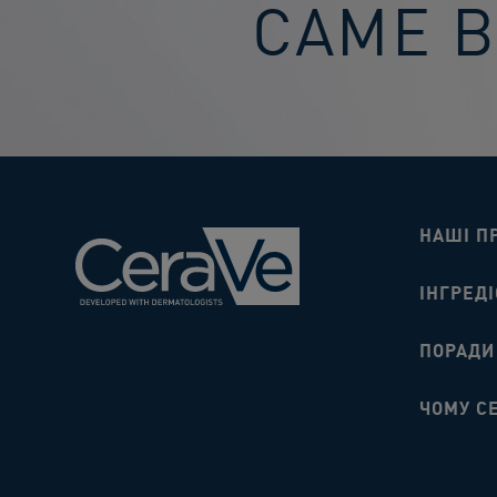
САМЕ 
НАШІ П
ІНГРЕДІ
ПОРАДИ​
ЧОМУ C