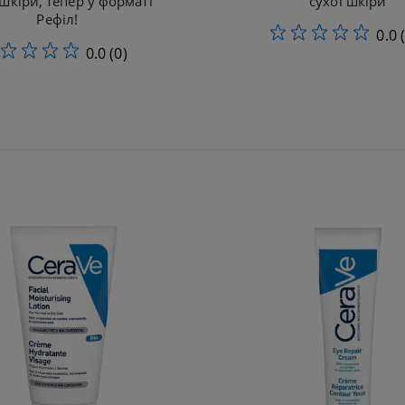
 шкіри, тепер у форматі
сухої шкіри
Рефіл!​
0.0
0.0
(0)