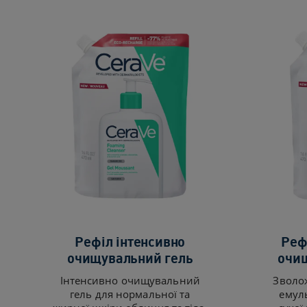
Рефіл інтенсивно
Реф
очищувальний гель​
очищ
Інтенсивно очищувальний
Зволо
гель для нормальної та
емуль