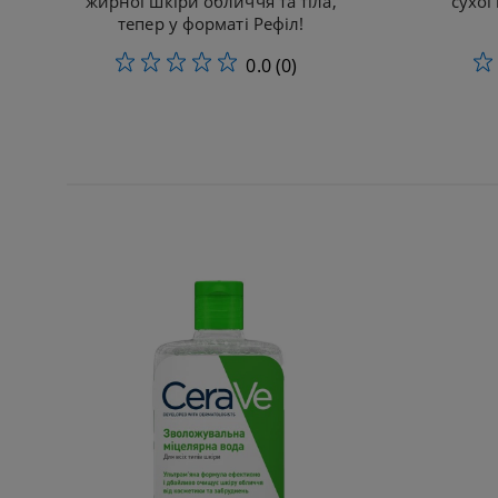
жирної шкіри обличчя та тіла,
сухої
тепер у форматі Рефіл!​
0.0
(0)