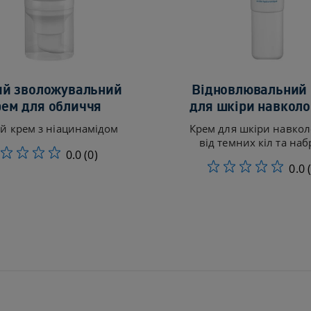
ий зволожувальний
Відновлювальний
рем для обличчя
для шкіри навколо
й крем з ніацинамідом
Крем для шкіри навкол
від темних кіл та наб
0.0
(0)
0.0