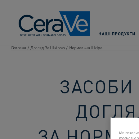
Main Navigation
НАШІ ПРОДУКТИ
Головна
/
Догляд За Шкірою
/
Нормальна Шкіра
ЗАСОБИ
ДОГЛЯ
ЗА НОРМА
Ми викорис
взаємодію з