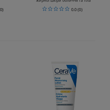
жирної шкіри обличчя та тіла
(0)
0.0
(0)