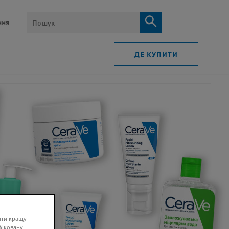
ПОШУК​
ня​
ДЕ КУПИТИ
ити кращу
фіковану