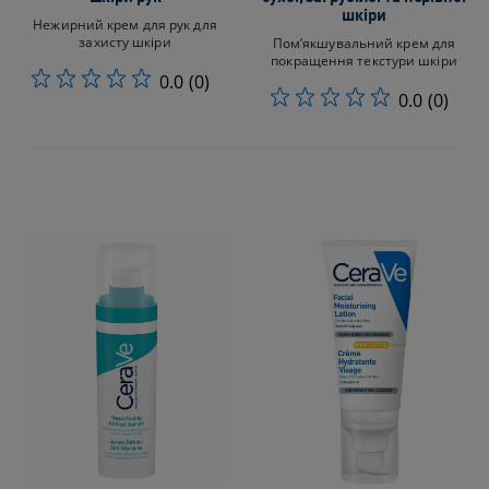
шкіри
Нежирний крем для рук для
захисту шкіри
Пом’якшувальний крем для
покращення текстури шкіри
0.0
(0)
0.0
(0)