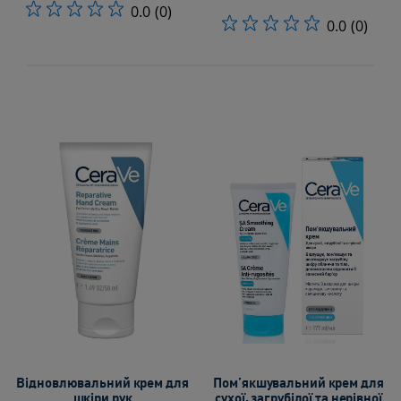
0.0
(0)
0.0
(0)
Відновлювальний крем для
Пом’якшувальний крем для
шкіри рук
сухої, загрубілої та нерівної