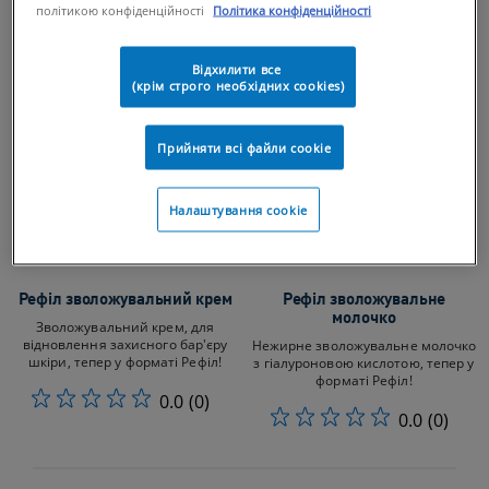
політикою конфіденційності
Політика конфіденційності
Відхилити все
(крім строго необхідних cookies)
Прийняти всі файли сookie
Налаштування cookie
Рефіл зволожувальний крем​
Рефіл зволожувальне
молочко​
Зволожувальний крем, для
відновлення захисного бар'єру
Нежирне зволожувальне молочко
шкіри, тепер у форматі Рефіл!​
з гіалуроновою кислотою, тепер у
форматі Рефіл!​
0.0
(0)
0.0
(0)