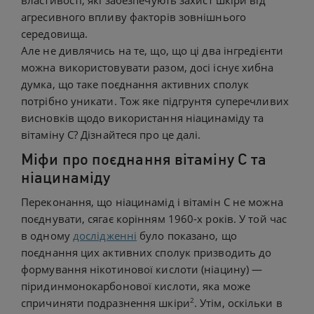
властивості, які забезпечують захист шкіри від
агресивного впливу факторів зовнішнього
середовища.
Але не дивлячись на те, що, що ці два інгредієнти
можна використовувати разом, досі існує хибна
думка, що таке поєднання активних сполук
потрібно уникати. Тож яке підгрунтя суперечливих
висновків щодо використання ніацинаміду та
вітаміну С? Дізнайтеся про це далі.
Міфи про поєднання вітаміну С та
ніацинаміду
Переконання, що ніацинамід і вітамін С не можна
поєднувати, сягає корінням 1960-х років. У той час
в одному
дослідженні
було показано, що
поєднання цих активних сполук призводить до
формування нікотинової кислоти (ніацину) —
піридинмонокарбонової кислоти, яка може
2
спричиняти подразнення шкіри
. Утім, оскільки в