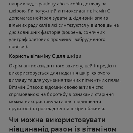
наприклад, з раціону або засобів догляду за
шкірою. Як потужний антиоксидант вітамін С
допомагає нейтралізувати шкідливий вплив
вільних радикалів які синтезуются у відповідь на
дію зовнішніх факторів (зокрема, сонячних
ультрафіолетових променів і забрудненого
повітря).
Користь вітаміну С для шкіри
Окрім антиоксидантного захисту, цей інгредієнт
використовується для надання шкірі сяючого
вигляду та для усунення темних пігментних плям.
Вітамін С також відомий своєю активністю
спрямованою на боротьбу з ознаками старіння
можна використовувати для підвищення
пружності та розгладження шкіри обличчя.
Чи можна використовувати
ніацинамід разом із вітаміном