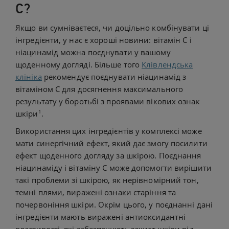
С?
Якщо ви сумніваєтеся, чи доцільно комбінувати ці
інгредієнти, у нас є хороші новини: вітамін С і
ніацинамід можна поєднувати у вашому
щоденному догляді. Більше того
Клівлендська
клініка
рекомендує поєднувати ніацинамід з
вітаміном С для досягнення максимального
результату у боротьбі з проявами вікових ознак
1
шкіри
.
Використання цих інгредієнтів у комплексі може
мати синергічний ефект, який дає змогу посилити
ефект щоденного догляду за шкірою. Поєднання
ніацинаміду і вітаміну С може допомогти вирішити
такі проблеми зі шкірою, як нерівномірний тон,
темні плями, виражені ознаки старіння та
почервоніння шкіри. Окрім цього, у поєднанні дані
інгредієнти мають виражені антиоксидантні