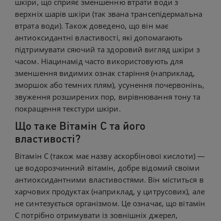
шкіри, що сприяє зменшенню втрати води з
верхніх шарів шкіри (так звана трансепідермальна
втрата води). Також доведено, що він має
антиоксидантні властивості, які допомагають
підтримувати сяючий та здоровий вигляд шкіри з
часом. Ніацинамід часто використовують для
зменшення видимих ознак старіння (наприклад,
зморшок або темних плям), усунення почервонінь,
звуження розширених пор, вирівнювання тону та
покращення текстури шкіри.
Що таке Вітамін С та його
властивості?
Вітамін С (також має назву аскорбінової кислоти) —
це водорозчинний вітамін, добре відомий своїми
антиоксидантними властивостями. Він міститься в
харчових продуктах (наприклад, у цитрусових), але
не синтезується організмом. Це означає, що вітамін
С потрібно отримувати із зовнішніх джерел,