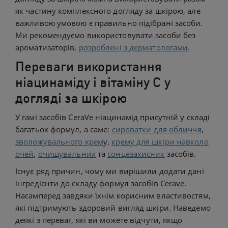
як частину комплексного догляду за шкірою, але
важливою умовою є правильно підібрані засоби.
Ми рекомендуємо використовувати засоби без
ароматизаторів,
розроблені з дерматологами
.
Переваги використання
ніацинаміду і вітаміну C у
догляді за шкірою
У гамі засобів CeraVe ніацинамід присутній у складі
багатьох формул, а саме:
сироватки для обличчя
,
зволожувального крем
у,
крему для шкіри навколо
очей
,
очищувальних
та
сонцезахисних
засобів.
Існує ряд причин, чому ми вирішили додати дані
інгредієнти до складу формул засобів Cerave.
Насамперед завдяки їхнім корисним властивостям,
які підтримують здоровий вигляд шкіри. Наведемо
деякі з переваг, які ви можете відчути, якщо