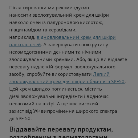
Після сироватки ми рекомендуємо
наносити зволожувальний крем для шкіри
навколо очей із гіалуроновою кислотою,
ніацинамідом та керамідами,
наприклад,
відновлювальний крем для шкіри
навколо очей
. А завершувати свою рутину
некомедогенними денними та нічними
зволожувальними кремами. Або, якщо ви віддаєте
перевагу надлегкій формулі зволожувального
засобу, спробуйте використовувати
Легкий
зволожувальний крем для шкіри обличчя з SPF50
.
Цей крем швидко поглинається, містить
дієві зволожувальні інгредієнти і водночас
невагомий на шкірі. А ще має високий
захист від УФ випромінення широкого спектра
дії SPF 50.
Віддавайте перевагу продуктам,
розробленим з дерматологами