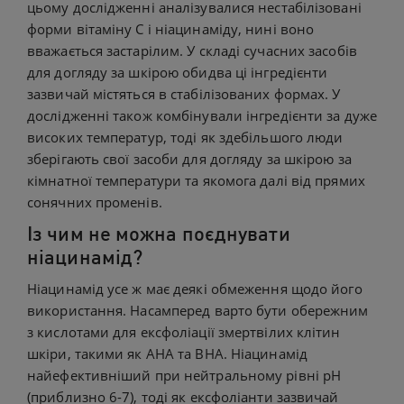
цьому дослідженні аналізувалися нестабілізовані
форми вітаміну С і ніацинаміду, нині воно
вважається застарілим. У складі сучасних засобів
для догляду за шкірою обидва ці інгредієнти
зазвичай містяться в стабілізованих формах. У
дослідженні також комбінували інгредієнти за дуже
високих температур, тоді як здебільшого люди
зберігають свої засоби для догляду за шкірою за
кімнатної температури та якомога далі від прямих
сонячних променів.
Із чим не можна поєднувати
ніацинамід?
Ніацинамід усе ж має деякі обмеження щодо його
використання. Насамперед варто бути обережним
з кислотами для ексфоліації змертвілих клітин
шкіри, такими як AHA та BHA. Ніацинамід
найефективніший при нейтральному рівні pH
(приблизно 6-7), тоді як ексфоліанти зазвичай