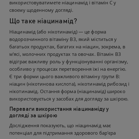
використовуватимете ніацинамід і вітамін С у
своєму щоденному догляді.
Що таке ніацинамід?
Ніацинамід (або нікотинамід) — це форма
водорозчинного вітаміну B3, який міститься у
багатьох продуктах, багатих на ніацин, зокрема, в
м'ясі, молочних продуктах та овочах. Вітамін B3
відіграє важливу роль у функціонуванні організму,
особливо у процесах перетворення їжі на енергію.
Є три форми цього важливого вітаміну групи В:
ніацин (нікотинова кислота), нікотинамід рибозид і
нікотинамід. Остання форма (ніацинамід) широко
використовується у засобах для догляду за шкірою.
Переваги використання ніацинаміду у
догляді за шкірою
Дослідження показують, що ніацинамід має
потенціал для підтримання здорового бар'єра