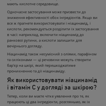
мають кислотне середовище.
Одночасне застосування може призвести до
зниження ефективності обох інгредієнтів. Якщо ви
все ж прагнете використовувати і ніацинамід, і
кислоти, рекомендується розділити їх застосування
в часі: наприклад, включити ніацинамід до
ранкової рутини, а кислоти залишити для
вечірнього догляду.
Ніацинамід також несумісний з оліями, парафіном
та силіконами — ці речовини можуть створити
бар'єр на шкірі, який перешкоджатиме
проникненню та дії ніацинаміду.
Як використовувати ніацинамід
і вітамін С у догляді за шкірою?
Тепер, коли ви маєте чітке уявлення про те, як
працюють ці два інгредієнти, розгляньмо, як їх