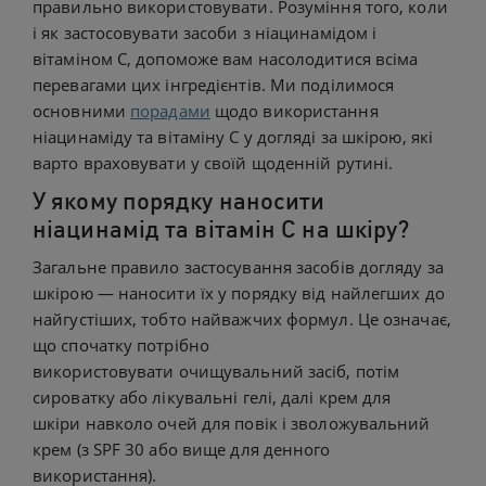
правильно використовувати. Розуміння того, коли
і як застосовувати засоби з ніацинамідом і
вітаміном С, допоможе вам насолодитися всіма
перевагами цих інгредієнтів. Ми поділимося
основними
порадами
щодо використання
ніацинаміду та вітаміну С у догляді за шкірою, які
варто враховувати у своїй щоденній рутині.
У якому порядку наносити
ніацинамід та вітамін С на шкіру?
Загальне правило застосування засобів догляду за
шкірою — наносити їх у порядку від найлегших до
найгустіших, тобто найважчих формул. Це означає,
що спочатку потрібно
використовувати очищувальний засіб, потім
сироватку або лікувальні гелі, далі крем для
шкіри навколо очей для повік і зволожувальний
крем (з SPF 30 або вище для денного
використання).