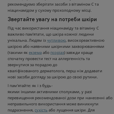
рекомендуємо зберігати засоби з вітаміном С та
ніацинамідом у сухому прохолодному місці.
Звертайте увагу на потреби шкіри
Під час використання ніацинаміду та вітаміну С
важливо пам'ятати, що шкіра кожної людини
унікальна. Людям із
чутливою
, високореактивною
шкірою або наявними шкірними захворюваннями
(такими як
екзема
або
псоріаз
) завжди краще
спочатку провести тест на аллергенність та
звернутися за порадою до
кваліфікованого дерматолога, перш ніж додавати
нові засоби догляду за шкірою до своєї рутини.
І пам'ятайте: як і з будь-
якими іншими активними сполуками, у разі
перевищення рекомендованої дози при нанесенні або
неправильного використання може виникнути
подразнення,
сухість
або лущення шкіри. Для