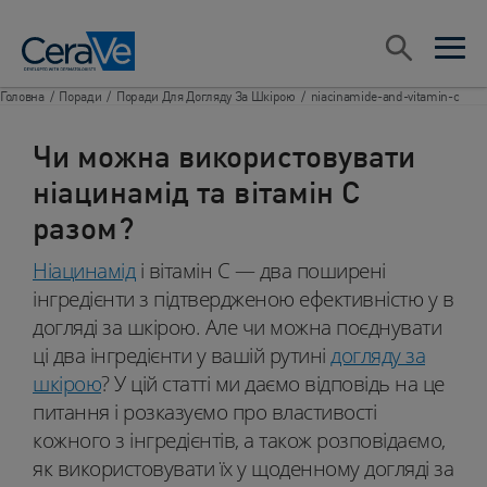
Main Navigation
ПОШУК​
open sea
open 
Головна
/
Поради
/
Поради Для Догляду За Шкірою​
/
niacinamide-and-vitamin-c
Чи можна використовувати
ніацинамід та вітамін С
разом?
Ніацинамід
і вітамін С — два поширені
інгредієнти з підтвердженою ефективністю у в
догляді за шкірою. Але чи можна поєднувати
ці два інгредієнти у вашій рутині
догляду за
шкірою
? У цій статті ми даємо відповідь на це
питання і розказуємо про властивості
кожного з інгредієнтів, а також розповідаємо,
як використовувати їх у щоденному догляді за