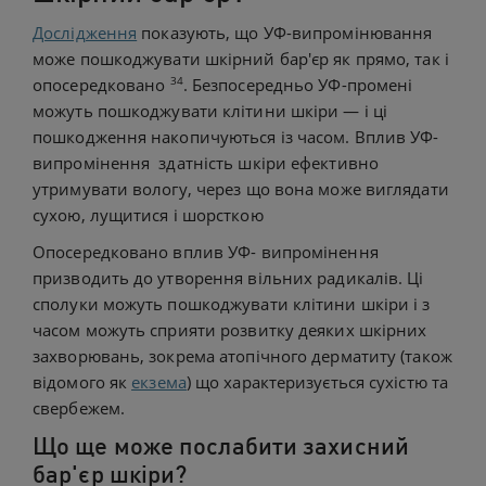
Дослідження
показують, що УФ-випромінювання
може пошкоджувати шкірний бар'єр як прямо, так і
34
опосередковано
. Безпосередньо УФ-промені
можуть пошкоджувати клітини шкіри — і ці
пошкодження накопичуються із часом. Вплив УФ-
випромінення здатність шкіри ефективно
утримувати вологу, через що вона може виглядати
сухою, лущитися і шорсткою
Опосередковано вплив УФ- випромінення
призводить до утворення вільних радикалів. Ці
сполуки можуть пошкоджувати клітини шкіри і з
часом можуть сприяти розвитку деяких шкірних
захворювань, зокрема атопічного дерматиту (також
відомого як
екзема
) що характеризується сухістю та
свербежем.
Що ще може послабити захисний
бар'єр шкіри?