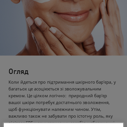
Огляд
Коли йдеться про підтримання шкірного бар'єра, у
багатьох це асоціюється зі зволожувальним
кремом. Це цілком логічно: природний бар'єр
вашої шкіри потребує достатнього зволоження,
щоб функціонувати належним чином. Утім,
важливо також не забувати про істотну роль, яку
відіграє SPF у сонцезахисних засобів у збереженні