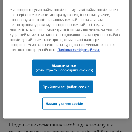
захисного бар'єра шкіри.
Ми використовуємо файли cookie, в тому числі файли cookie наших
SPF має принципове значення для підтримання
партнерів, щоб забезпечити кращу взаємодію з користувачем,
шкірного бар'єра, оскільки вплив
проаналізувати трафік на нашому веб-сайті, показати вам
персоніфіковану рекламу на сторонніх веб-сайтах і надати
ультрафіолетового випромінення спричинити
можливість використовувати функції соціальних мереж. Ви можете в
сонячні опіки та сухістіь, передчасне старіння або
будь-який момент змінити свої вподобання в налаштуваннях файлів
cookie. Дізнайтеся більше про те, як ми і наші партнери
рак шкіри (у довгостроковому впливі). І всупереч
використовуємо ваші персональні дані, ознайомившись з нашою
поширеній думці, нанесення крему з SPF-— це не
політикою конфіденційності
Політика конфіденційності
лише створення захисного шару на шкірі, коли ви
перебуваєте на пляжі. Це невід'ємна частина
Відхилити все
щоденного
догляду за шкірою обличчя
.
(крім строго необхідних cookies)
Далі ми докладно розглянемо взаємозв'язок між
сонячними ультрафіолетовими променями та
Прийняти всі файли сookie
захисним бар'єром вашої шкіри.
Факти про SPF та шкірний
Налаштування cookie
бар'єр
Щоденне використання засобів для захисту від
сонця допомогає захистити ваш шкірний бар'єр від