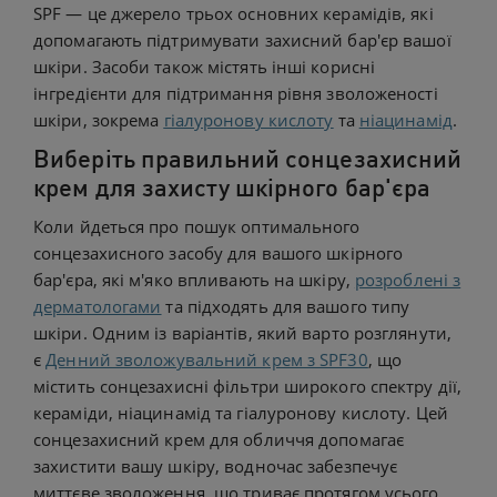
SPF — це джерело трьох основних керамідів, які
допомагають підтримувати захисний бар'єр вашої
шкіри. Засоби також містять інші корисні
інгредієнти для підтримання рівня зволоженості
шкіри, зокрема
гіалуронову кислоту
та
ніацинамід
.
Виберіть правильний сонцезахисний
крем для захисту шкірного бар'єра
Коли йдеться про пошук оптимального
сонцезахисного засобу для вашого шкірного
бар'єра, які м'яко впливають на шкіру,
розроблені з
дерматологами
та підходять для вашого типу
шкіри. Одним із варіантів, який варто розглянути,
є
Денний зволожувальний крем з SPF30
, що
містить сонцезахисні фільтри широкого спектру дії,
кераміди, ніацинамід та гіалуронову кислоту. Цей
сонцезахисний крем для обличчя допомагає
захистити вашу шкіру, водночас забезпечує
миттєве зволоження, що триває протягом усього