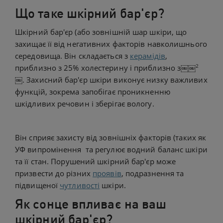
Що таке шкірний бар'єр?
Шкірний бар'єр (або зовнішній шар шкіри, що
захищає її від негативних факторів навколишнього
середовища. Він складається з
керамідів
,
2
приблизно з 25% холестерину і приблизно з￼￼
￼. Захисний бар'єр шкіри виконує низку важливих
функцій, зокрема запобігає проникненню
шкідливих речовин і зберігає вологу.
Він сприяє захисту від зовнішніх факторів (таких як
УФ випромінення та регулює водний баланс шкіри
та її стан. Порушений шкірний бар'єр може
призвести до різних
проявів
, подразнення та
підвищеної
чутливості
шкіри.
Як сонце впливає на ваш
шкірний бар'єр?