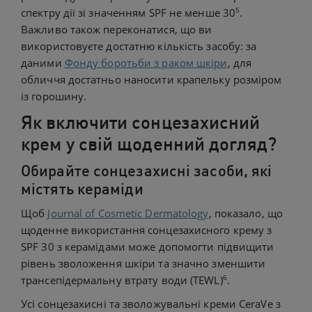
5
спектру дії зі значенням SPF не менше 30
.
Важливо також переконатися, що ви
використовуєте достатню кількість засобу: за
даними
Фонду боротьби з раком шкіри
, для
обличчя достатньо наносити крапельку розміром
із горошину.
Як включити сонцезахисний
крем у свій щоденний догляд?
Обирайте сонцезахисні засоби, які
містять кераміди
Щоб
Journal of Cosmetic Dermatology
, показало, що
щоденне використання сонцезахисного крему з
SPF 30 з керамідами може допомогти підвищити
рівень зволоження шкіри та значно зменшити
6
трансепідермальну втрату води (TEWL)
.
Усі сонцезахисні та зволожувальні креми CeraVe з