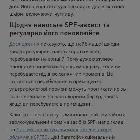
дня. Його легка текстура підходить для всіх типів
шкіри, включаючи чутливу.
Щодня наносьте SPF-захист та
регулярно його поновлюйте
Дослідження
показують, що найбільшої шкоди
завдає регулярне, навіть короткочасне,
перебування на сонці,7. Тому дуже важливо
наносити сонцезахисний крем щоразу, коли ви
перебуваєте під дією сонячних променів. Це
стосується і перебування в приміщенні:
ультрафіолетові промені можуть проникати крізь
скло і впливати на ваш шкірний бар'єр, навіть
якщо ви перебуваєте в приміщенні.
Захистіть свою шкіру, замінивши свій звичайний
зволожувальний крем на засіб із SPF, наприклад,
на
Легкий зволожувальний крем для шкіри
обличчя з SPF50
. Цей багатофункціональний