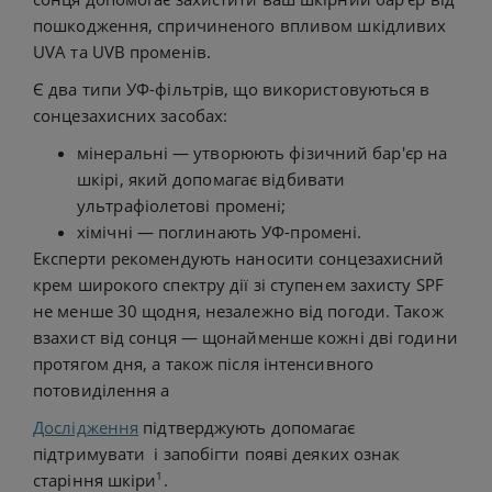
пошкодження, спричиненого впливом шкідливих
UVA та UVB променів.
Є два типи УФ-фільтрів, що використовуються в
сонцезахисних засобах:
мінеральні — утворюють фізичний бар'єр на
шкірі, який допомагає відбивати
ультрафіолетові промені;
хімічні — поглинають УФ-промені.
Експерти рекомендують наносити сонцезахисний
крем широкого спектру дії зі ступенем захисту SPF
не менше 30 щодня, незалежно від погоди. Також
взахист від сонця — щонайменше кожні дві години
протягом дня, а також після інтенсивного
потовиділення а
Дослідження
підтверджують допомагає
підтримувати і запобігти появі деяких ознак
1
старіння шкіри
.