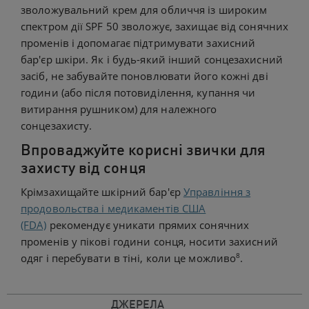
зволожувальний крем для обличчя із широким
спектром дії SPF 50 зволожує, захищає від сонячних
променів і допомагає підтримувати захисний
бар'єр шкіри. Як і будь-який інший сонцезахисний
засіб, не забувайте поновлювати його кожні дві
години (або після потовиділення, купання чи
витирання рушником) для належного
сонцезахисту.
Впроваджуйте корисні звички для
захисту від сонця
Крімзахищайте шкірний бар'єр
Управління з
продовольства і медикаментів США
(FDA)
рекомендує уникати прямих сонячних
променів у пікові години сонця, носити захисний
8
одяг і перебувати в тіні, коли це можливо
.
ДЖЕРЕЛА