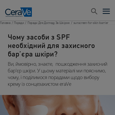
Main Navigation
ПОШУК​
open sea
open 
Головна
/
Поради
/
Поради Для Догляду За Шкірою​
/
sunscreen-for-skin-barrier
Чому засоби з SPF
необхідний для захисного
бар’єра шкіри?
Ви, ймовірно, знаєте, пошкодження захисний
бар'єр шкіри. У цьому матеріалі ми пояснимо,
чому, і поділимося порадами щодо вибору
крему із сонцезахистом eraVe