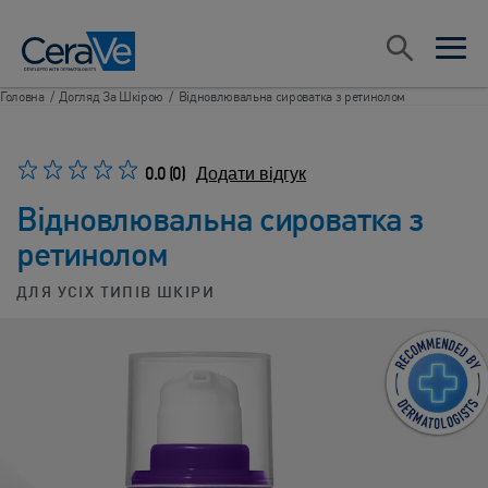
Main Navigation
ПОШУК​
open sea
open 
Головна
/
Догляд За Шкірою
/
Відновлювальна сироватка з ретинолом
0.0
(0)
Додати відгук​
Відновлювальна сироватка з
ретинолом
ДЛЯ УСІХ ТИПІВ ШКІРИ