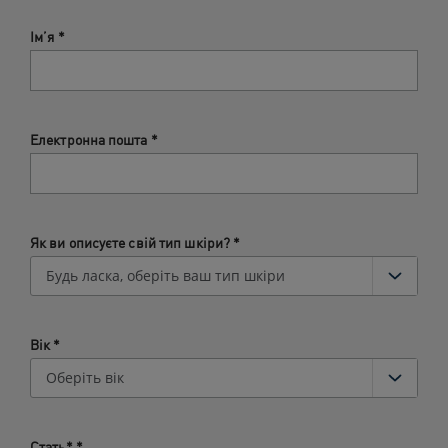
Ім’я
*
Електронна пошта
*
Як ви описуєте свій тип шкіри?
*
Вік
*
Стать*​
*