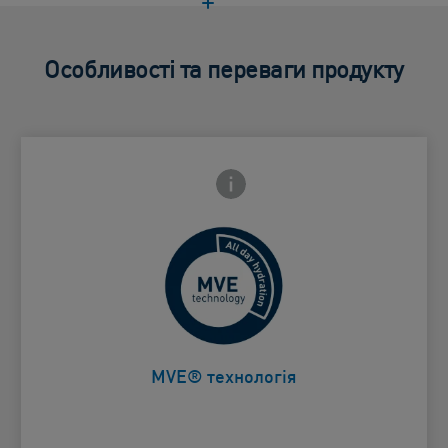
Особливості та переваги продукту
Frontside Info icon
 Close icon
Поступове зволоження протягом
Card Frontside
дня
MVE® технологія