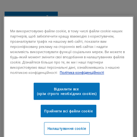
КУПИТИ ОНЛАЙН
Ми використовуємо файли cookie, в тому числі файли cookie наших
партнерів, щоб забезпечити кращу взаємодію з користувачем,
ДЕ КУПИТИ
проаналізувати трафік на нашому веб-сайті, показати вам
персоніфіковану рекламу на сторонніх веб-сайтах і надати
Сироватка містить гіалуронову кислоту
можливість використовувати функції соціальних мереж. Ви можете в
будь-який момент змінити свої вподобання в налаштуваннях файлів
для додаткового зволоження, ніацинамід
cookie. Дізнайтеся більше про те, як ми і наші партнери
для заспокоєння, а також три необхідні
використовуємо ваші персональні дані, ознайомившись з нашою
кераміди, які разом утримують вологу та
політикою конфіденційності
Політика конфіденційності
допомагають відновити захисний бар’єр
шкіри.
Відхилити все
(крім строго необхідних cookies)
Ретинол — це необхідний інгредієнт у будь-якому догляді за
шкірою для боротьби з ознаками старіння. Сироватка з
Прийняти всі файли сookie
ретинолом ефективно покращує вигляд дрібних зморшок,
глибоких зморшок, текстуру та сяяння шкіри. Шкіра може
потребувати часу, щоб адаптуватися до ретинолу, тому
Налаштування cookie
рекомендується поступово збільшувати частоту