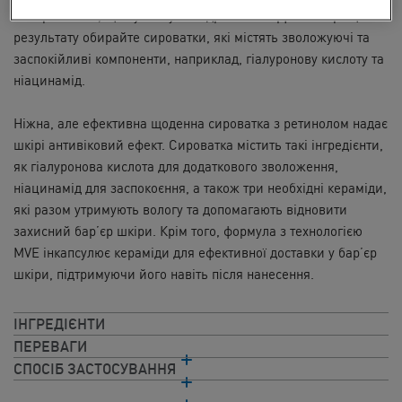
використання, щоб уникнути подразнення. Для найкращого
результату обирайте сироватки, які містять зволожуючі та
заспокійливі компоненти, наприклад, гіалуронову кислоту та
ніацинамід.
Ніжна, але ефективна щоденна сироватка з ретинолом надає
шкірі антивіковий ефект. Сироватка містить такі інгредієнти,
як гіалуронова кислота для додаткового зволоження,
ніацинамід для заспокоєння, а також три необхідні кераміди,
які разом утримують вологу та допомагають відновити
захисний бар’єр шкіри. Крім того, формула з технологією
MVE інкапсулює кераміди для ефективної доставки у бар’єр
шкіри, підтримуючи його навіть після нанесення.
ІНГРЕДІЄНТИ
ПЕРЕВАГИ
СПОСІБ ЗАСТОСУВАННЯ